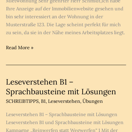
Mietwohnung Sehr geehrter Herr Schmidt,ich habe
Ihre Anzeige auf der Immobilienwebsite gesehen und
bin sehr interessiert an der Wohnung in der
Musterstraße 123. Die Lage scheint perfekt für mich
zu sein, da sie in der Nähe meines Arbeitsplatzes liegt.
Neue
Read More »
Wohnung
mieten
B1
Brief
Leseverstehen B1 –
schreiben
Sprachbausteine mit Lösungen
SCHREIBTIPPS
,
B1
,
Leseverstehen
,
Übungen
Leseverstehen B1 – Sprachbausteine mit Lösungen
Leseverstehen B1 und Sprachbausteine mit Lösungen
Kampagne „Reinwerfen statt Wegwerfen“ 1 Mit der