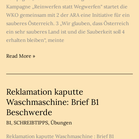
Kampagne „Reinwerfen statt Wegwerfen“ startet die
WKO gemeinsam mit 2 der ARA eine Initiative für ein
sauberes Österreich. 3 „Wir glauben, dass Österreich
ein sehr sauberes Land ist und die Sauberkeit soll 4
erhalten bleiben“, meinte
Leseverstehen
Read More »
B1
–
Sprachbausteine
mit
Reklamation kaputte
Lösungen
Waschmaschine: Brief B1
Beschwerde
B1
,
SCHREIBTIPPS
,
Übungen
Reklamation kaputte Waschmaschine : Brief B1