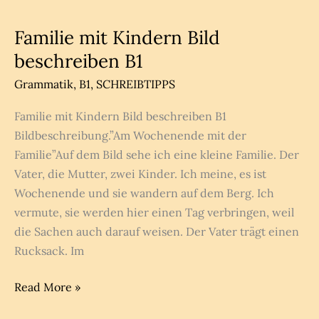
planen
B1
Familie mit Kindern Bild
B2
beschreiben B1
Grammatik
,
B1
,
SCHREIBTIPPS
Familie mit Kindern Bild beschreiben B1
Bildbeschreibung.”Am Wochenende mit der
Familie”Auf dem Bild sehe ich eine kleine Familie. Der
Vater, die Mutter, zwei Kinder. Ich meine, es ist
Wochenende und sie wandern auf dem Berg. Ich
vermute, sie werden hier einen Tag verbringen, weil
die Sachen auch darauf weisen. Der Vater trägt einen
Rucksack. Im
Familie
Read More »
mit