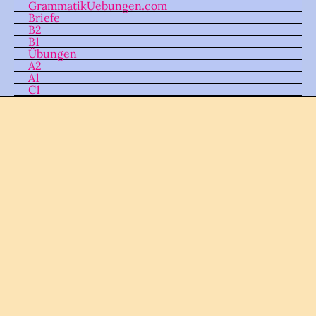
GrammatikUebungen.com
Skip
Briefe
to
B2
B1
content
Übungen
A2
A1
C1