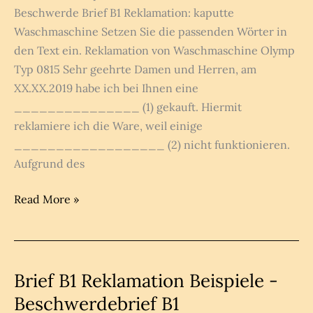
Beschwerde Brief B1 Reklamation: kaputte
Waschmaschine Setzen Sie die passenden Wörter in
den Text ein. Reklamation von Waschmaschine Olymp
Typ 0815 Sehr geehrte Damen und Herren, am
XX.XX.2019 habe ich bei Ihnen eine
_______________ (1) gekauft. Hiermit
reklamiere ich die Ware, weil einige
__________________ (2) nicht funktionieren.
Aufgrund des
Reklamation
Read More »
kaputte
Waschmaschine:
Brief
B1
Brief B1 Reklamation Beispiele -
Beschwerde
Beschwerdebrief B1