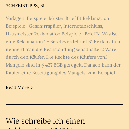
SCHREIBTIPPS
,
B1
Vorlagen, Beispiele, Muster Brief B1 Reklamation
Beispiele : Geschirrspüler, Internetanschluss,
Hausmeister Reklamation Beispiele : Brief B1 Was ist
eine Reklamation? – Beschwerdebrief B1 Reklamation
nennen1 man die Beanstandung schadhafter2 Ware
durch den Käufer. Die Rechte des Käufers von3
Mängeln sind in § 437 BGB geregelt. Danach kann der
Käufer eine Beseitigung des Mangels, zum Beispiel
Brief
Read More »
B1
Reklamation
Beispiele
-
Wie schreibe ich einen
Beschwerdebrief