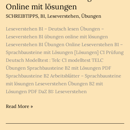
B1
Online mit lösungen
B2?
SCHREIBTIPPS
,
B1
,
Leseverstehen
,
Übungen
Leseverstehen B1 – Deutsch lesen Übungen –
Leseverstehen B1 übungen online mit lösungen
Leseverstehen B1 Übungen Online Leseverstehen B1 –
Sprachbausteine mit Lösungen [Lösungen] C1 Prüfung
Deutsch Modelltest : Telc C1 modelltest TELC
Übungen Sprachbausteine B2 mit Lösungen PDF
Sprachbausteine B2 Arbeitsblätter – Sprachbausteine
mit lösungen Leseverstehen Übungen B2 mit
Lösungen PDF DaZ B1: Leseverstehen
Leseverstehen
Read More »
B1
Übungen
Online