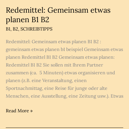
mit
Redemittel: Gemeinsam etwas
lösungen
planen B1 B2
B1
,
B2
,
SCHREIBTIPPS
Redemittel: Gemeinsam etwas planen B1 B2 :
gemeinsam etwas planen b1 beispiel Gemeinsam etwas
planen Redemittel B1 B2 Gemeinsam etwas planen:
Redemittel B1 B2 Sie sollen mit Ihrem Partner
zusammen (ca. 5 Minuten) etwas organisieren und
planen (z.B. eine Veranstaltung, einen
Sportnachmittag, eine Reise für junge oder alte
Menschen, eine Ausstellung, eine Zeitung usw.). Etwas
Redemittel:
Read More »
Gemeinsam
etwas