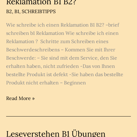
Reklamation B1 B2?
B1
B2
,
B1
,
SCHREIBTIPPS
Wie schreibe ich einen Reklamation B1 B2? –brief
schreiben b1 Reklamation Wie schreibe ich einen
Reklamation ? Schritte zum Schreiben eines
Beschwerdeschreibens – Kommen Sie mit Ihrer
Beschwerde: – Sie sind mit dem Service, den Sie
erhalten haben, nicht zufrieden -Das von Ihnen
bestellte Produkt ist defekt -Sie haben das bestellte
Produkt nicht erhalten – Beginnen
Wie
Read More »
schreibe
ich
einen
Reklamation
Leseverstehen B1 Übungen