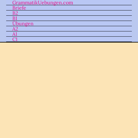
GrammatikUebungen.com
Skip
Briefe
to
B2
B1
content
Übungen
A2
A1
C1