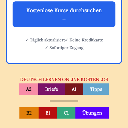
Kostenlose Kurse durchsuchen
→
✓ Täglich aktualisiert
✓ Keine Kreditkarte
✓ Sofortiger Zugang
DEUTSCH LERNEN ONLINE KOSTENLOS
A2
Briefe
A1
Tipps
B2
B1
C1
Übungen