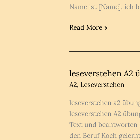
Name ist [Name], ich bi
SICH
Read More »
VORSTELLEN
A1
A2
PDF
leseverstehen A2 
kennenlernen
A2
,
Leseverstehen
leseverstehen a2 übun
leseverstehen A2 übung
Text und beantworten S
den Beruf Koch gelernt 