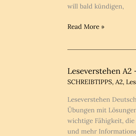
will bald kündigen,
leseverstehen
Read More »
A2
übungen
pdf
Leseverstehen A2
SCHREIBTIPPS
,
A2
,
Les
Leseverstehen Deutsch
Übungen mit Lösungen 
wichtige Fähigkeit, di
und mehr Informatione