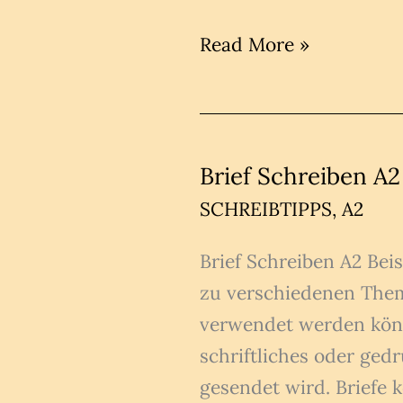
Brief
Read More »
schreiben
A2
Übungen
PDF
Brief Schreiben A
mit
SCHREIBTIPPS
,
A2
Lösungen
Brief Schreiben A2 Bei
zu verschiedenen Them
verwendet werden könne
schriftliches oder ge
gesendet wird. Briefe 