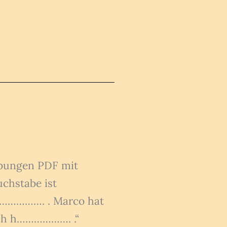
Übungen PDF mit
chstabe ist
g………………. . Marco hat
noch h………………. .“