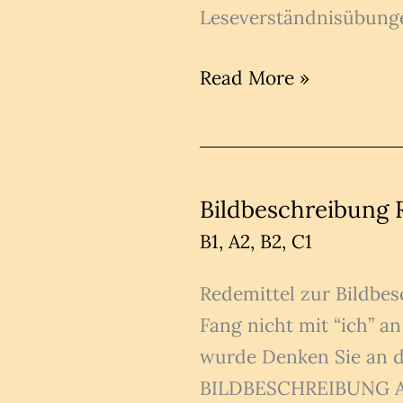
Leseverständnisübunge
Leseverstehen
Read More »
A2
–
Übungen
mit
Bildbeschreibung R
Lösungen
B1
,
A2
,
B2
,
C1
Redemittel zur Bildbes
Fang nicht mit “ich” 
wurde Denken Sie an
BILDBESCHREIBUNG Aufg