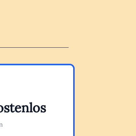
ostenlos
n