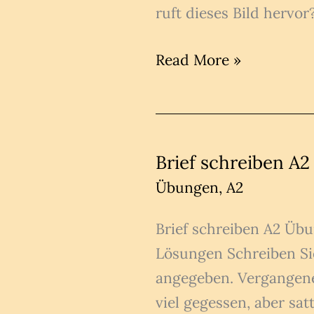
ruft dieses Bild hervo
Bildbeschreibung
Read More »
Redemittel
B1
B2
C1
Brief schreiben A
A2
Übungen
,
A2
Brief schreiben A2 Üb
Lösungen Schreiben Sie
angegeben. Vergangene
viel gegessen, aber sa