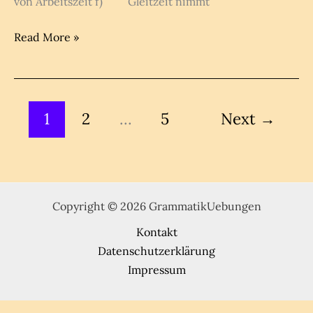
von Arbeitszeit f) Gleitzeit nimmt
B2
Read More »
Deutsch
Texte
:
Lesen
1
2
…
5
Next
→
&
Schreiben
Copyright © 2026 GrammatikUebungen
Kontakt
Datenschutzerklärung
Impressum