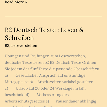
B2
Read More »
Beschwerde
über
Käse
Telc
B2 Deutsch Texte : Lesen &
Schreiben
B2
,
Leseverstehen
Übungen und Prüfungen zum Leseverstehen,
deutsche Texte Lesen b2 B2 Deutsch Texte Ordnen
Sie jedem der fünf Texte die passende Überschrift zu.
a) Gesetzlicher Anspruch auf einstündige
Mittagspause b) Arbeitszeiten variabel gestalten
c) Urlaub auf 20 oder 24 Werktage im Jahr
beschränkt d) Verbesserung des
Arbeitsschutzgesetzes e) Pausendauer abhängig