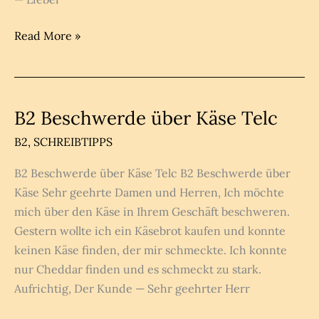
B2
Read More »
Beschwerdebrief
über
den
Kurs
B2 Beschwerde über Käse Telc
–
B2
,
SCHREIBTIPPS
Sprachkurs
B2 Beschwerde über Käse Telc B2 Beschwerde über
Käse Sehr geehrte Damen und Herren, Ich möchte
mich über den Käse in Ihrem Geschäft beschweren.
Gestern wollte ich ein Käsebrot kaufen und konnte
keinen Käse finden, der mir schmeckte. Ich konnte
nur Cheddar finden und es schmeckt zu stark.
Aufrichtig, Der Kunde — Sehr geehrter Herr