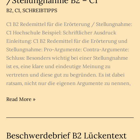
/Stellungnahme B2 – C1
B2
,
C1
,
SCHREIBTIPPS
C1 B2 Redemittel für die Erörterung / Stellungnahme:
C1 Hochschule Beispiel: Schriftlicher Ausdruck
Einleitung: C1 B2 Redemittel für die Erörterung und
Stellungnahme: Pro-Argumente: Contra-Argumente:
Schluss: Besonders wichtig bei einer Stellungnahme
ist es, eine klare und eindeutige Meinung zu
vertreten und diese gut zu begründen. Es ist dabei
ratsam, nicht nur die eigenen Argumente zu nennen,
Redemittel
Read More »
für
die
Erörterung
/Stellungnahme
Beschwerdebrief B2 Lückentext