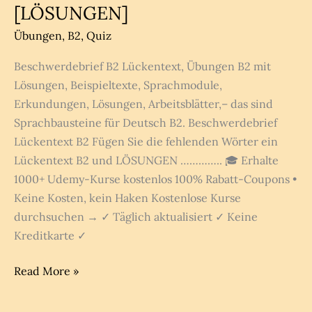
B2
[LÖSUNGEN]
–
Übungen
,
B2
,
Quiz
C1
Beschwerdebrief B2 Lückentext, Übungen B2 mit
Lösungen, Beispieltexte, Sprachmodule,
Erkundungen, Lösungen, Arbeitsblätter,– das sind
Sprachbausteine für Deutsch B2. Beschwerdebrief
Lückentext B2 Fügen Sie die fehlenden Wörter ein
Lückentext B2 und LÖSUNGEN ………….. 🎓 Erhalte
1000+ Udemy-Kurse kostenlos 100% Rabatt-Coupons •
Keine Kosten, kein Haken Kostenlose Kurse
durchsuchen → ✓ Täglich aktualisiert ✓ Keine
Kreditkarte ✓
Beschwerdebrief
Read More »
B2
Lückentext