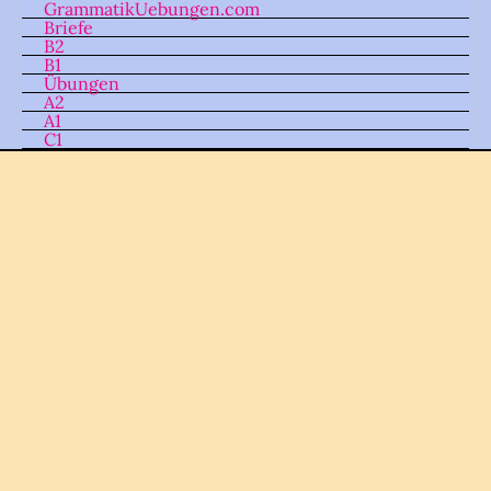
GrammatikUebungen.com
Skip
Briefe
to
B2
B1
content
Übungen
A2
A1
C1