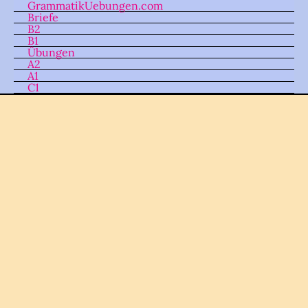
GrammatikUebungen.com
Skip
Briefe
to
B2
B1
content
Übungen
A2
A1
C1